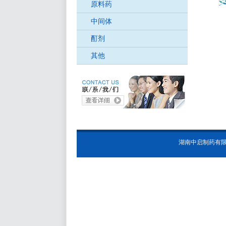
原料药
中间体
酊剂
其他
湖南中启制药有