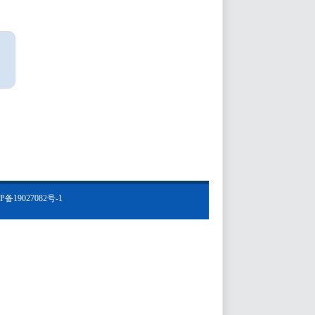
P备19027082号-1