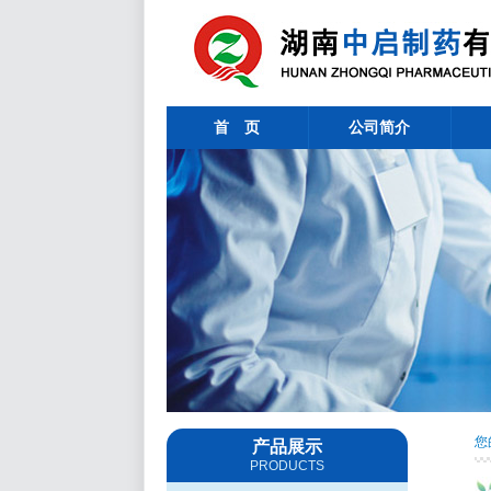
首 页
公司简介
您
产品展示
PRODUCTS